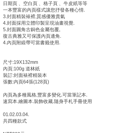
品名: 深情油畫藝術 書繪本
可當筆記本.速寫本.繪圖本.
裝飾收藏.隨身手札手冊使用.
1.抒發情感藝術品味值得珍藏.
2.內頁多種風格變化:
穿插隱藏版的繪圖 、復古燻煙舊書信風格 、
日期頁 、空白頁 、格子頁 、牛皮紙等等
一本豐富的內頁樣式讓您抒發各種心情.
3.封面精裝裱褙,質感優雅貴氣
4.封面採用立體印製呈現油畫視覺.
5.封面圓角古銅色金屬包覆,
復古典雅又可保護內頁邊角.
4.內頁附緞帶可當書籤使用.
尺寸:19X132mm
內頁:100g 道林紙
裝訂:封面裱褙精裝本
張數:內頁64張(128頁)