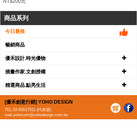
內頁為多種風格,豐富多變化.可當筆記本.
速寫本.繪圖本.裝飾收藏.隨身手札手冊使用
01.02.03.04.
共四種款式
NT$200元
商品系列
今日最推
暢銷商品
優禾設計.時光優物
插畫作家.文創授權
精選商品.點亮生活