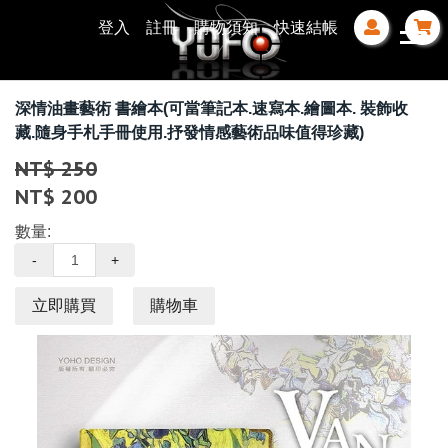
登入
註冊
購物須知
快速結帳
深情油畫藝術 書繪本(可當筆記本.速寫本.繪圖本. 裝飾收
藏.隨身手札手冊使用.抒發情感藝術品味值得珍藏)
NT$ 250
NT$ 200
數量:
-
+
立即購買
購物車