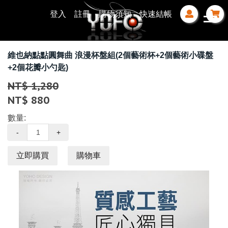
登入
註冊
購物須知
快速結帳
維也納點點圓舞曲 浪漫杯盤組(2個藝術杯+2個藝術小碟盤
+2個花瓣小勺匙)
NT$ 1,280
NT$ 880
數量:
-
+
立即購買
購物車