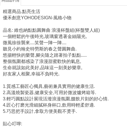
精選商品.點亮生活
優禾創意YOHODESIGN-風格小物
品名: 維也納點點圓舞曲 浪漫杯盤組(杯盤雙人組)
一個輕鬆的午後時光,玻璃窗透著金絲陽光,
微風徐徐襲來....笑聲一陣一陣....
聽見小約翰史特勞斯的春之聲圓舞曲.
悠揚輕快的樂聲,腳尖隨之踏著拍子點點.....
整個氛圍都感染了浪漫甜蜜歡快的氣息,
生命就該如此美好,品味這一刻美妙樂章,
好友家人相聚,幸福不負時光.
1.質感工藝匠心獨具,藝術兼具實用的健康生活.
2.高溫燒製瓷器,健康安全,可用於微波爐烤箱等.
3.輕巧圓點設計展現活潑浪漫氛圍,餟飲片刻的好心情.
4.匠心打磨光滑細膩杯身杯口,飲用時輕柔舒適.
5.巧思把手設計,拿取方便美觀不燙手.
貼心叮嚀: