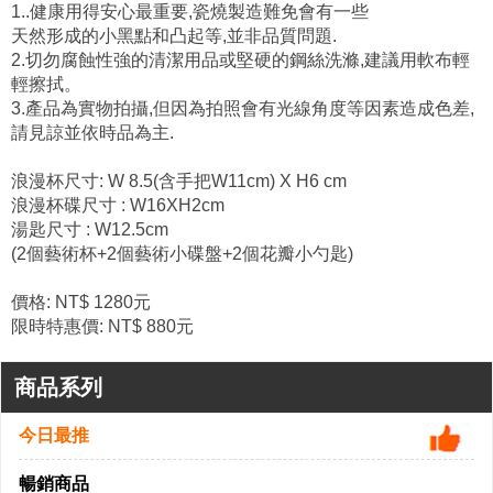
1..健康用得安心最重要,瓷燒製造難免會有一些
天然形成的小黑點和凸起等,並非品質問題.
2.切勿腐蝕性強的清潔用品或堅硬的鋼絲洗滌,建議用軟布輕
輕擦拭。
3.產品為實物拍攝,但因為拍照會有光線角度等因素造成色差,
請見諒並依時品為主.
浪漫杯尺寸: W 8.5(含手把W11cm) X H6 cm
浪漫杯碟尺寸 : W16XH2cm
湯匙尺寸 : W12.5cm
(2個藝術杯+2個藝術小碟盤+2個花瓣小勺匙)
價格: NT$ 1280元
限時特惠價: NT$ 880元
商品系列
今日最推
暢銷商品