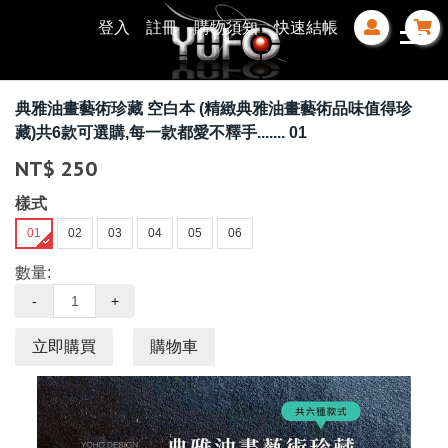
登入
註冊
購物須知
快速結帳
典雅油畫藝術珍藏 空白本 (精緻典雅油畫藝術品味值得珍
藏)共6款可選購,每一款都愛不釋手....... 01
NT$ 250
樣式
01
02
03
04
05
06
數量:
-
+
立即購買
購物車