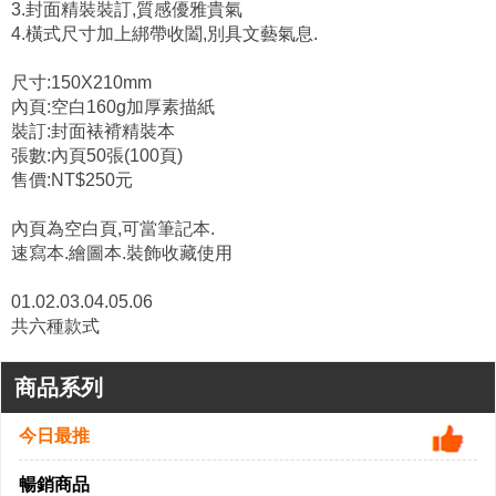
優禾創意YOHODESIGN-風格小物
品名: 典雅油畫藝術珍藏 空白本
可當筆記本.速寫本.繪圖本.裝飾收藏使用
1.精緻典雅油畫藝術品味值得珍藏.
2.空白160g加厚素描紙,更能展現你的
藝術繪畫創作
3.封面精裝裝訂,質感優雅貴氣
4.橫式尺寸加上綁帶收闔,別具文藝氣息.
尺寸:150X210mm
內頁:空白160g加厚素描紙
裝訂:封面裱褙精裝本
張數:內頁50張(100頁)
售價:NT$250元
內頁為空白頁,可當筆記本.
速寫本.繪圖本.裝飾收藏使用
01.02.03.04.05.06