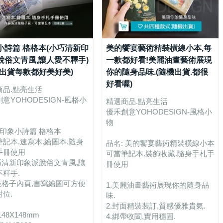
小詩篇 格格本(小巧清新印
美的饗宴藝術精裝橫線小本,每
脫俗文青風,讓人愛不釋手)
一款都好看!美麗油畫藝術展現
機出貨每款都好美好美)
你的隨身品味.(隨機出貨.都很
好看喔)
商品.點亮生活
意YOHODESIGN-風格小
精選商品.點亮生活
優禾創意YOHODESIGN-風格小
物
 印象小詩篇 格格本
記本.速寫本.繪圖本.隨身
品名: 美的饗宴藝術精裝橫線小本
手冊使用
可當筆記本.裝飾收藏.隨身手札手
小巧清新印象派脫俗文青風,讓
冊使用
不釋手.
淡雅格子內頁,書寫繪圖可方便
1.美麗油畫藝術展現你的隨身品
位.
味.
2.封面精裝裝訂,質感優雅貴氣.
148X148mm
4.綁帶收闔,實用穩固.