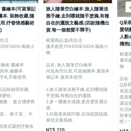
 書繪本(可當筆記
旅人隨筆空白繪本:旅人隨筆淡
圖本. 裝飾收藏.隨
雅手繪,走到哪就隨手塗鴉,有種
Q呆
用.抒發情感藝術
自在的灑脫文藝感.(四款隨機出
愛萌
)
貨.每一個都愛不釋手)
人歡
亮生活
精選商品.點亮生活
擁抱)
DESIGN-風格小
優禾創意YOHODESIGN-風格小
物
精選
優禾創
畫藝術 書繪本
品名: 旅人隨筆空白繪本
物
寫本.繪圖本.
內頁為空白頁,可當繪圖本.素描本
手札手冊使用.
筆記本.速寫本使用
品名
Q呆
術品味值得珍藏.
1.旅人隨筆淡雅手繪,走到哪就隨
就是
格變化:
手塗鴉,有種自在的灑脫.
是甜
繪圖 、復古燻煙舊
2.多一層書衣保護,更具豐富層次
讓這
感.
生活
頁 、格子頁 、牛
3.封面美術紙印製,呈現紙質紋路,
快來
展現文藝風格.
吧！"
頁樣式讓您抒發各
NT$ 220