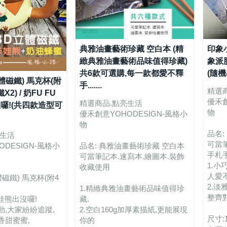
典雅油畫藝術珍藏 空白本 (精
印象
緻典雅油畫藝術品味值得珍藏)
象派
共6款可選購,每一款都愛不釋
(隨
體磁鐵) 馬克杯(附
手.......
精選
2) / 奶FU FU
優禾創
精選商品.點亮生活
囉!(共四款造型可
物
優禾創意YOHODESIGN-風格小
物
品名:
亮生活
可當筆
DESIGN-風格小
品名: 典雅油畫藝術珍藏 空白本
手札
可當筆記本.速寫本.繪圖本.裝飾
1.
收藏使用
人愛
磁鐵) 馬克杯(附4
2.
1.精緻典雅油畫藝術品味值得珍
整齊對
卡娃熊出沒囉!
藏.
,大家紛紛追蹤,
2.空白160g加厚素描紙,更能展現
尺寸:
香甜蜜蜜,
你的