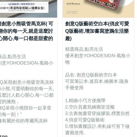
萌創意小熊吸管馬克杯( 可
創意Q版藝術空白本(俏皮可愛
翻你的每一天,就是這麼討
Q版藝術,增加書寫塗鴉生活樂
心開心,每一口都是甜蜜的
趣)
精選商品.點亮生活
優禾創意YOHODESIGN-風格小
商品.點亮生活
物
意YOHODESIGN-風格小
品名: 創意Q版藝術空白本
可當筆記本.速寫本.繪圖本.隨身
: Q呆萌創意小熊吸管馬克杯
手冊使用
萌小熊,可愛萌翻你的每一天,
這麼討人歡心開心,每一口都
1.精緻小巧方便攜帶
蜜的擁抱，
2.空白頁書寫繪圖皆流暢
個Q呆萌小熊陪你一起享受
3.古典無書背穿線膠裝,樸實自然
的每一刻！"
4.俏皮可愛Q版藝術
擁有屬於你的專屬馬克杯
5.增加書腰設計,有軋線可剪下做
書籤使用.