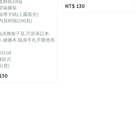
道林紙100g
NT$ 130
:穿線膠裝
加厚卡紙(上霧面光)
內頁80張(160頁)
為淡雅格子頁,可當筆記本.
本.繪圖本.隨身手札手冊使用
.03.04
種款式
出貨)
150