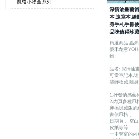
風格小物全系列
深情油畫藝術
本.速寫本.繪
身手札手冊使
品味值得珍藏
精選商品.點
優禾創意YOHO
物
品名: 深情油
可當筆記本.速
裝飾收藏.隨身
1.抒發情感藝
2.內頁多種風
穿插隱藏版的
書信風格 、
日期頁 、空白
皮紙等等
一本豐富的內