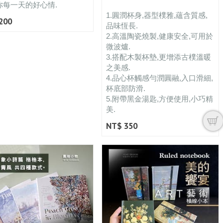
你每一天的好心情.
1.圓潤杯身,器型樸雅,蘊含質感,
200
品味恆長.
2.高溫陶瓷燒製,健康安全,可用於
微波爐.
3.搭配木製杯墊,更增添古樸溫暖
之美感.
4.品心杯觸感勻潤圓融,入口滑細,
杯底部防滑.
5.附帶黑金湯匙,方便使用,小巧精
美.
NT$ 350