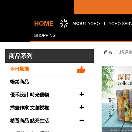
優禾
關於我們
營業項
HOME
商品選購
ABOUT YOHO
YOHO SERV
SHOPPING
首頁
精選
商品系列
今日最推
暢銷商品
優禾設計.時光優物
插畫作家.文創授權
精選商品.點亮生活