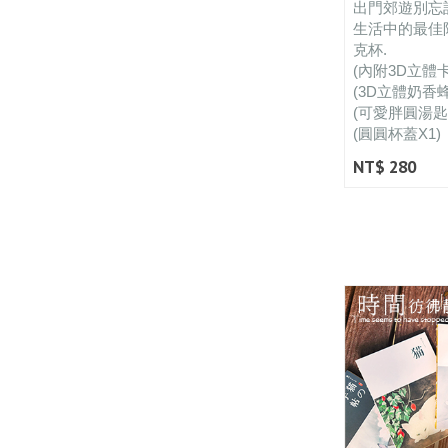
出門郊遊別忘記
生活中的最佳
克杯.
(內附3D立體
(3D立體奶香
(可愛胖圓湯匙X
(圓圓杯蓋X1)
NT$ 280