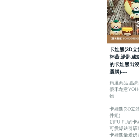
卡娃熊(3D立
杯蓋.湯匙.磁鐵X
的卡娃熊出沒
選購)----
精選商品.點
優禾創意YOHO
物
卡娃熊(3D立體
件組)
奶FU FU的
可愛爆錶引騷動
卡娃熊最愛奶