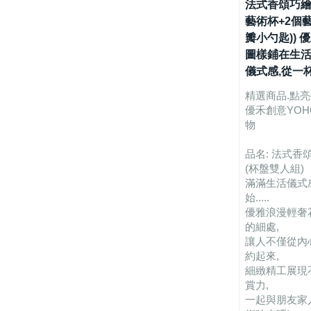
法式香頌巧繪
藝術杯+2個
瓣小勺匙))
圖樣鋪在生活
儀式感,從一
精選商品.點
優禾創意YOHO
物
品名: 法式香
(杯盤雙人組)
滿滿生活儀式
始.....
優雅浪漫輕奢
的細處,
讓人不僅從內
約起來,
細緻精工展現
賞力,
一起與朋友家