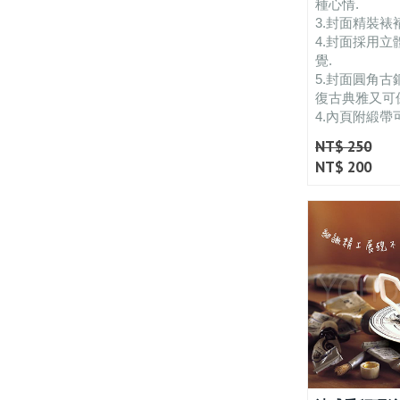
種心情.
3.封面精裝裱
4.封面採用
覺.
5.封面圓角古
復古典雅又可
4.內頁附緞帶
NT$ 250
NT$ 200