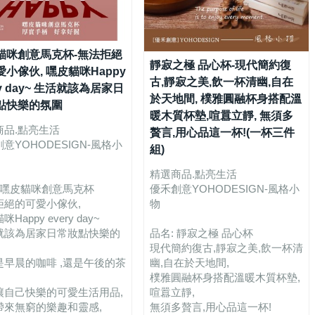
貓咪創意馬克杯-無法拒絕
靜寂之極 品心杯-現代簡約復
小傢伙, 嘿皮貓咪Happy
古,靜寂之美,飲一杯清幽,自在
ry day~ 生活就該為居家日
於天地間, 樸雅圓融杯身搭配溫
點快樂的氛圍
暖木質杯墊,喧囂立靜, 無須多
商品.點亮生活
贅言,用心品這一杯!(一杯三件
意YOHODESIGN-風格小
組)
精選商品.點亮生活
: 嘿皮貓咪創意馬克杯
優禾創意YOHODESIGN-風格小
拒絕的可愛小傢伙,
物
Happy every day~
就該為居家日常妝點快樂的
品名: 靜寂之極 品心杯
現代簡約復古,靜寂之美,飲一杯清
是早晨的咖啡 ,還是午後的茶
幽,自在於天地間,
樸雅圓融杯身搭配溫暖木質杯墊,
讓自己快樂的可愛生活用品,
喧囂立靜,
帶來無窮的樂趣和靈感,
無須多贅言,用心品這一杯!