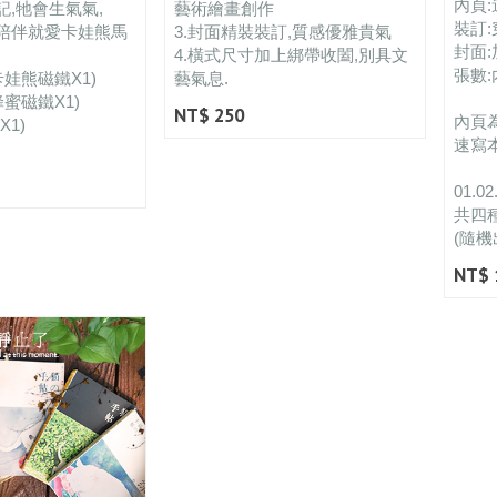
內頁:
,牠會生氣氣,
藝術繪畫創作
裝訂
陪伴就愛卡娃熊馬
3.封面精裝裝訂,質感優雅貴氣
封面:
4.橫式尺寸加上綁帶收闔,別具文
張數:
卡娃熊磁鐵X1)
藝氣息.
蜂蜜磁鐵X1)
NT$ 250
內頁
1)
速寫
01.02
共四
(隨機
NT$ 