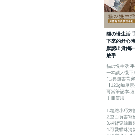
貓の慢生活 
下來的舒心時
默認出貨)每
放手.......
貓の慢生活 
一本讓人慢下
(古典無書背穿
【120g加厚
可當筆記本.速
手冊使用
1.精緻小巧方
2.空白頁書寫
3.裸背穿線膠
4.可愛貓咪清