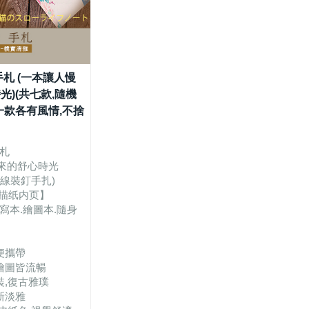
手札 (一本讓人慢
光)(共七款,隨機
一款各有風情,不捨
手札
來的舒心時光
線裝釘手扎)
素描纸内页】
寫本.繪圖本.隨身
便攜帶
繪圖皆流暢
裝,復古雅璞
新淡雅