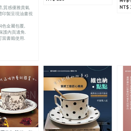
NT$ 
NT$ 
褙,質感優雅貴氣
立體印製呈現油畫視
銅色金屬包覆,
保護內頁邊角.
可當書籤使用.