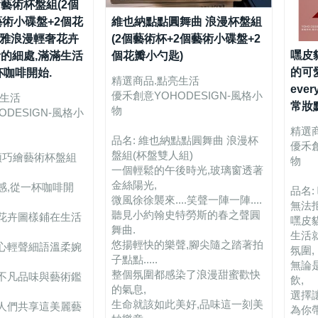
藝術杯盤組(2個
藝術小碟盤+2個花
維也納點點圓舞曲 浪漫杯盤組
 優雅浪漫輕奢花卉
(2個藝術杯+2個藝術小碟盤+2
嘿皮
的細處,滿滿生活
個花瓣小勺匙)
的可愛
杯咖啡開始.
精選商品.點亮生活
eve
優禾創意YOHODESIGN-風格小
亮生活
常妝
物
DESIGN-風格小
精選
品名: 維也納點點圓舞曲 浪漫杯
優禾創
盤組(杯盤雙人組)
頌巧繪藝術杯盤組
物
一個輕鬆的午後時光,玻璃窗透著
金絲陽光,
感,從一杯咖啡開
品名
微風徐徐襲來....笑聲一陣一陣....
無法
聽見小約翰史特勞斯的春之聲圓
花卉圖樣鋪在生活
嘿皮貓咪
舞曲.
生活
悠揚輕快的樂聲,腳尖隨之踏著拍
心輕聲細語溫柔婉
氛圍,
子點點.....
無論
整個氛圍都感染了浪漫甜蜜歡快
不凡品味與藝術鑑
飲,
的氣息,
選擇
生命就該如此美好,品味這一刻美
人們共享這美麗藝
為你